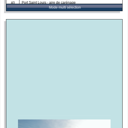
Port Saint Louis - aire de carénage
40
Mode multi sélection
Port de Saint Mandrier - bloc sanitaire
43
Port de la Seyne sur mer - bloc sanitaire
44
Port de Saint Mandrier - station d'avitaillement
45
Qualité sanitaire de la zone mytilicole du Lazaret
47
Cartographie de qualité des sédiments de la rade
48
Modélisation hydrodynamique fine de la rade
49
Suivi des contaminants chimiques dans organismes vivants
50
(RINBIO)
Capacité aquacole de la baie du Lazaret
51
Investigation sur réseau eaux usées du quartier du Pont du
62
Las
Imprimer la sélection
Télécharger la sélection
Sentier littoral et accès à la plage de Massacan
63
Autosurveillance du réseau d'eaux usées
64
Assainissement de la Batterie Basse et de l'anse Méjean
65
Réseau collectif de Magaud
66
Recherche des eaux parasites
67
Instrumentalisation des surverses
68