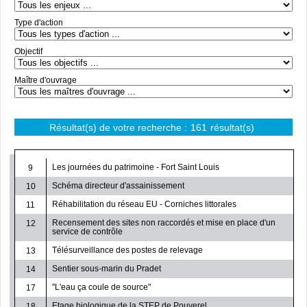
Type d'action
Objectif
Maître d'ouvrage
Résultat(s) de votre recherche :
161
résultat(s)
Les journées du patrimoine - Fort Saint Louis
9
Schéma directeur d'assainissement
10
Réhabilitation du réseau EU - Corniches littorales
11
Recensement des sites non raccordés et mise en place d'un
12
service de contrôle
Télésurveillance des postes de relevage
13
Sentier sous-marin du Pradet
14
"L'eau ça coule de source"
17
Etage biologique de la STEP de Pouverel
18