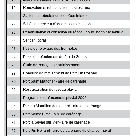
Rénovation et réhabilitation des réseaux
19
Station de refoulement des Oursinières
21
Schéma directeur d'assainissement pluvial
22
Réhabilitation et extension du réseau eaux usées rue lantrua
23
Sentier littoral
24
Poste de relevage des Bonnettes
26
Poste de refoulement du Pin de Galles
27
Carte de zonage d'assainissement
28
Conduite de refoulement de Port Pin Rolland
29
Port Saint Mandrier - aire de carénage
30
Restructuration du réseau pluvial
32
Programme renforcement pluvial 2002
33
Port du Mourillon darse nord - aire de carénage
34
Port Sainte Elme - aire de carénage
35
Port la Seyne sur Mer - aire de carénage
36
Port Pin Rolland - aire de carénage du chantier naval
37