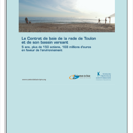
Bassin de rétention Escaillon
69
Instrumentalisation du bassin de rétention de Sainte Musse
70
Equipement des émissaires pluviaux de la Ville
71
Réseau collectif de la Anse San Peyre
72
Collecte des macrodéchets
74
Carte de zonage d'assainissement
75
Extension du réseau d'assainissement collectif
76
Maison de l'environnement de la rade
77
Schéma directeur d'assainissement pluvial
78
Bassins de rétention et de dépollution
79
Suivi de la contamination radioactive des sédiments
80
Nouveau tunnel au Pont de la Clue
81
Etude des bassins de rétention sur le bassin de l'Eygoutier
82
Inversion de la rivière de l'Eygoutier
83
Chemisage du tunnel de Lamalgue
84
"Ports en vie"
88